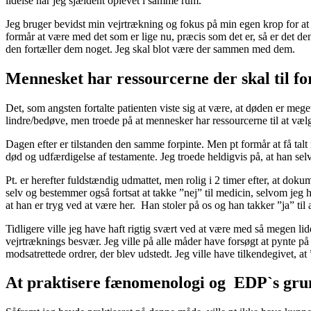
lidelse har jeg sjældent oplevet i samme rum.
Jeg bruger bevidst min vejrtrækning og fokus på min egen krop for at ska
formår at være med det som er lige nu, præcis som det er, så er det den
den fortæller dem noget. Jeg skal blot være der sammen med dem.
Mennesket har ressourcerne der skal til fo
Det, som angsten fortalte patienten viste sig at være, at døden er meget
lindre/bedøve, men troede på at mennesker har ressourcerne til at vælg
Dagen efter er tilstanden den samme forpinte. Men pt formår at få tal
død og udfærdigelse af testamente. Jeg troede heldigvis på, at han selv
Pt. er herefter fuldstændig udmattet, men rolig i 2 timer efter, at dok
selv og bestemmer også fortsat at takke ”nej” til medicin, selvom jeg h
at han er tryg ved at være her. Han stoler på os og han takker ”ja” til
Tidligere ville jeg have haft rigtig svært ved at være med så megen li
vejrtræknings besvær. Jeg ville på alle måder have forsøgt at pynte pa
modsatrettede ordrer, der blev udstedt. Jeg ville have tilkendegivet, at
At praktisere fænomenologi og EDP`s grun