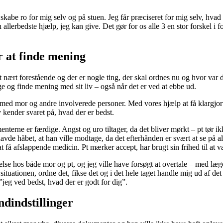
be ro for mig selv og på stuen. Jeg får præciseret for mig selv, hvad mit
 allerbedste hjælp, jeg kan give. Det gør for os alle 3 en stor forskel i fo
r at finde mening
 nært forestående og der er nogle ting, der skal ordnes nu og hvor var de
e og finde mening med sit liv – også når det er ved at ebbe ud.
t med mor og andre involverede personer. Med vores hjælp at få klargjor
 kender svaret på, hvad der er bedst.
umenterne er færdige. Angst og uro tiltager, da det bliver mørkt – pt tør
avde håbet, at han ville modtage, da det efterhånden er svært at se på
 at få afslappende medicin. Pt mærker accept, har brugt sin frihed til at
delse hos både mor og pt, og jeg ville have forsøgt at overtale – med læ
̊ situationen, ordne det, fikse det og i det hele taget handle mig ud af de
 ”jeg ved bedst, hvad der er godt for dig”.
dindstillinger