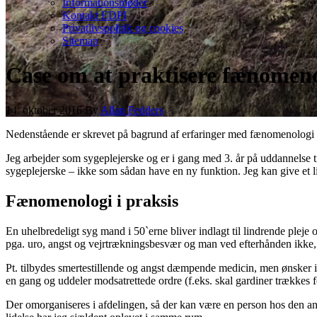
Informationsmøder
Kontakt EDPI
Privatlivspolitik og cookies
Sitemap
Case om at praktisere fænomeno
14. oktober 2016
By
Allan Fedders
Nedenstående er skrevet på bagrund af erfaringer med fænomenologi og 
Jeg arbejder som sygeplejerske og er i gang med 3. år på uddannelse t
sygeplejerske – ikke som sådan have en ny funktion. Jeg kan give et lil
Fænomenologi i praksis
En uhelbredeligt syg mand i 50`erne bliver indlagt til lindrende plej
pga. uro, angst og vejrtrækningsbesvær og man ved efterhånden ikke, 
Pt. tilbydes smertestillende og angst dæmpende medicin, men ønsker ikk
en gang og uddeler modsatrettede ordre (f.eks. skal gardiner trækkes f
Der omorganiseres i afdelingen, så der kan være en person hos den ang