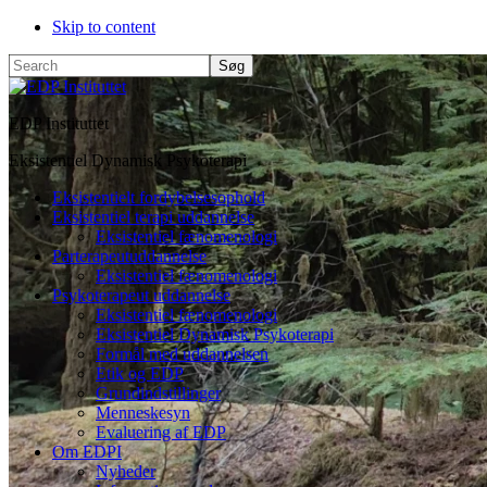
Skip to content
Search
EDP Instituttet
Eksistentiel Dynamisk Psykoterapi
Eksistentielt fordybelsesophold
Eksistentiel terapi uddannelse
Eksistentiel fænomenologi
Parterapeutuddannelse
Eksistentiel fænomenologi
Psykoterapeut uddannelse
Eksistentiel fænomenologi
Eksistentiel Dynamisk Psykoterapi
Formål med uddannelsen
Etik og EDP
Grundindstillinger
Menneskesyn
Evaluering af EDP
Om EDPI
Nyheder