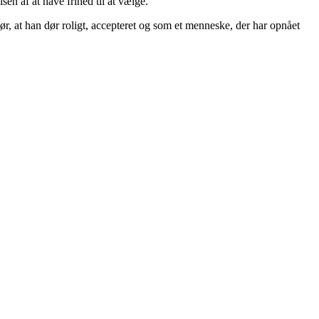
en af at have frihed til at vælge.
gør, at han dør roligt, accepteret og som et menneske, der har opnået