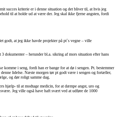
 succes kriterie er i denne situation og det bliver til, at hvis jeg
rhold til at holde ud at være der. Jeg skal ikke fjerne angsten, fordi
t godt, at jeg ikke havde projekter på pt`s vegne – ville
t 3 dokumenter – herunder bl.a. sikring af mors situation efter hans
 ikke komme i seng, fordi han er bange for at dø i sengen. Pt. bestemmer
 al denne lidelse. Næste morgen tør pt godt være i sengen og fortæller,
 vælge, og dør roligt samme dag.
gers hjælp- til at modtage medicin, for at dæmpe angst, uro og
t svære. Jeg ville også have haft svært ved at udføre de 1000