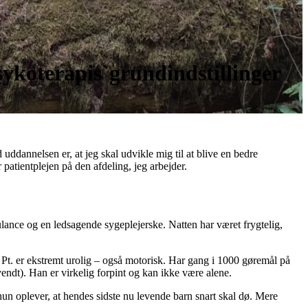
ykoterapis`grundindstillinger
 uddannelsen er, at jeg skal udvikle mig til at blive en bedre
 patientplejen på den afdeling, jeg arbejder.
ulance og en ledsagende sygeplejerske. Natten har været frygtelig,
t. er ekstremt urolig – også motorisk. Har gang i 1000 gøremål på
endt). Han er virkelig forpint og kan ikke være alene.
 hun oplever, at hendes sidste nu levende barn snart skal dø. Mere