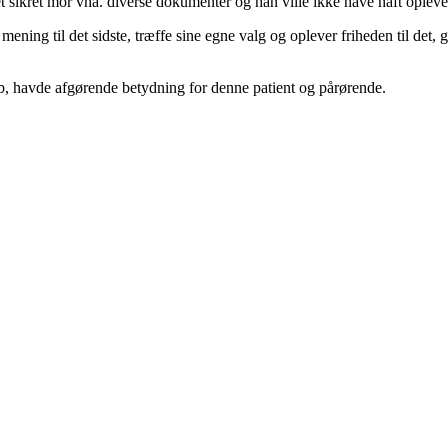
et sikret mor vha. diverse dokumenter og han ville ikke have haft oplevels
mening til det sidste, træffe sine egne valg og oplever friheden til det, 
b, havde afgørende betydning for denne patient og pårørende.