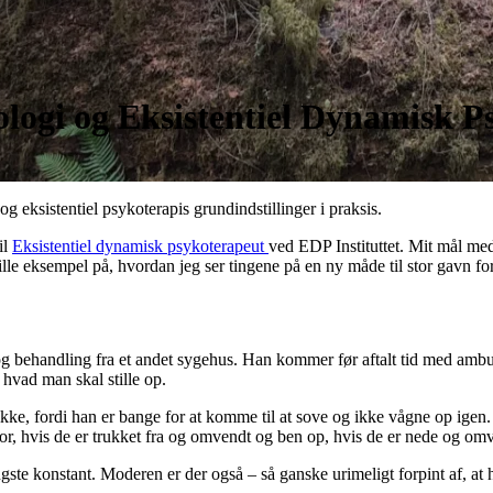
logi og Eksistentiel Dynamisk Ps
eksistentiel psykoterapis grundindstillinger i praksis.
il
Eksistentiel dynamisk psykoterapeut
ved EDP Instituttet. Mit mål med
le eksempel på, hvordan jeg ser tingene på en ny måde til stor gavn for
e og behandling fra et andet sygehus. Han kommer før aftalt tid med amb
hvad man skal stille op.
e, fordi han er bange for at komme til at sove og ikke vågne op igen. P
or, hvis de er trukket fra og omvendt og ben op, hvis de er nede og omv
ste konstant. Moderen er der også – så ganske urimeligt forpint af, at