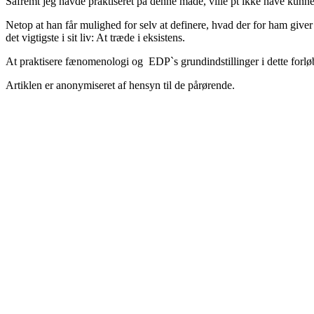
Såfremt jeg havde praktiseret på denne måde, ville pt ikke have kunn
Netop at han får mulighed for selv at definere, hvad der for ham giver 
det vigtigste i sit liv: At træde i eksistens.
At praktisere fænomenologi og EDP`s grundindstillinger i dette forlø
Artiklen er
anonymiseret af hensyn til de pårørende.