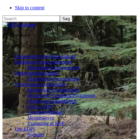
Skip to content
Search
EDP Instituttet
Eksistentiel Dynamisk Psykoterapi
Eksistentielt fordybelsesophold
Eksistentiel terapi uddannelse
Eksistentiel fænomenologi
Parterapeutuddannelse
Eksistentiel fænomenologi
Psykoterapeut uddannelse
Eksistentiel fænomenologi
Eksistentiel Dynamisk Psykoterapi
Formål med uddannelsen
Etik og EDP
Grundindstillinger
Menneskesyn
Evaluering af EDP
Om EDPI
Nyheder