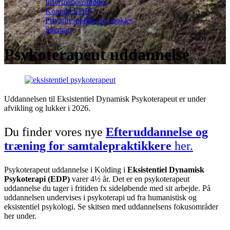
Informationsmøder
Kontakt EDPI
Privatlivspolitik og cookies
Sitemap
Psykoterapeut uddannelse
Uddannelsen til Eksistentiel Dynamisk Psykoterapeut er under
afvikling og lukker i 2026.
Du finder vores nye
Efteruddannelse og
træning for samtalepraktikkere
her.
Psykoterapeut uddannelse i Kolding i
Eksistentiel Dynamisk
Psykoterapi (EDP)
varer 4½ år. Det er en psykoterapeut
uddannelse du tager i fritiden fx sideløbende med sit arbejde. På
uddannelsen undervises i psykoterapi ud fra humanistisk og
eksistentiel psykologi. Se skitsen med uddannelsens fokusområder
her under.