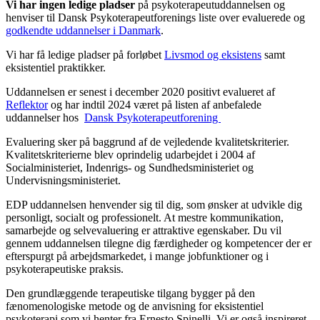
Vi har ingen ledige pladser
på psykoterapeutuddannelsen og
henviser til Dansk Psykoterapeutforenings liste over evaluerede og
godkendte uddannelser i Danmark
.
Vi har få ledige pladser på forløbet
Livsmod og eksistens
samt
eksistentiel praktikker.
Uddannelsen er senest i december 2020 positivt evalueret af
Reflektor
og har indtil 2024 været på listen af anbefalede
uddannelser hos
Dansk Psykoterapeutforening
Evaluering sker på baggrund af de vejledende kvalitetskriterier.
Kvalitetskriterierne blev oprindelig udarbejdet i 2004 af
Socialministeriet, Indenrigs- og Sundhedsministeriet og
Undervisningsministeriet.
EDP uddannelsen henvender sig til dig, som ønsker at udvikle dig
personligt, socialt og professionelt. At mestre kommunikation,
samarbejde og selvevaluering er attraktive egenskaber. Du vil
gennem uddannelsen tilegne dig færdigheder og kompetencer der er
efterspurgt på arbejdsmarkedet, i mange jobfunktioner og i
psykoterapeutiske praksis.
Den grundlæggende terapeutiske tilgang bygger på den
fænomenologiske metode og de anvisning for eksistentiel
psykoterapi som vi henter fra Ernesto Spinelli. Vi er også inspireret