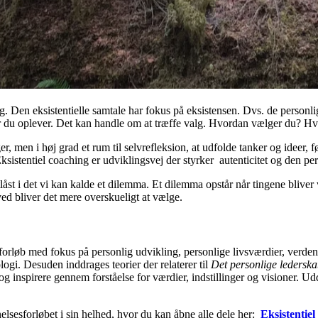
Den eksistentielle samtale har fokus på eksistensen. Dvs. de personli
eder du oplever. Det kan handle om at træffe valg. Hvordan vælger du?
r, men i høj grad et rum til selvrefleksion, at udfolde tanker og ideer, f
ksistentiel coaching er udviklingsvej der styrker autenticitet og den per
åst i det vi kan kalde et dilemma. Et dilemma opstår når tingene bliver 
ved bliver det mere overskueligt at vælge.
sforløb med fokus på personlig udvikling, personlige livsværdier, verde
ogi. Desuden inddrages teorier der relaterer til
Det personlige ledersk
 og inspirere gennem forståelse for værdier, indstillinger og visioner. 
sesforløbet i sin helhed, hvor du kan åbne alle dele her:
Eksistentie