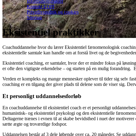
Informationsmøder
Kontakt EDPI
Privatlivspolitik og cookies
Sitemap
Eksistentiel praktikker
Coachuddannelse hvor du lærer Eksistentiel fænomenologisk coaching. 
eksistentielle samtale kan handle om at forstå livet og de begivenh
Eksistentiel coaching, er samtaler, hvor der er mindre fokus på løsninge
er ofte den vigtigste erkendelse – og starten på en mulig forandring. E
Verden er kompleks og mange mennesker oplever til tider sig selv fastl
coaching er en tilgang der giver plads til delene som de viser sig. Der
Et personligt uddannelsesforløb
En coachuddannelse til eksistentiel coach er et personligt uddannelse
humanistisk- og eksistentiel psykologi og den eksistentielle fænomenol
Deltagerne trænes i evnen til at skabe bevidsthed i nuet der motiverer
sætte ægte og troværdige fodspor.
Uddannelsen består af 3 dele løbende over ca. 20 måneder. Se uddannel