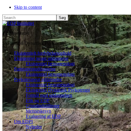
Skip to content
Search
EDP Instituttet
Eksistentiel Dynamisk Psykoterapi
Eksistentielt fordybelsesophold
Eksistentiel terapi uddannelse
Eksistentiel fænomenologi
Parterapeutuddannelse
Eksistentiel fænomenologi
Psykoterapeut uddannelse
Eksistentiel fænomenologi
Eksistentiel Dynamisk Psykoterapi
Formål med uddannelsen
Etik og EDP
Grundindstillinger
Menneskesyn
Evaluering af EDP
Om EDPI
Nyheder