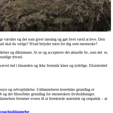
ge værdier og det som giver mening og gør livet værd at leve. Den
 Hvad skal du vælge? Hvad betyder mest for dig som menneske?
ølelser og dilemmaer. At se og accepterer det aktuelle liv, som det er,
sonlige trivsel.
vævet ind i hinanden og ikke fremstår klare og tydelige. Eksistentiel
nssyn og selvopfattelse. Uddannelsens teoretiske grundlag er
ab
og det filosofiske grundlag for menneskers livsholdninger.
Uddannelsen fremmer evnen til at fremtræde autentisk og empatisk – at
l coachuddannelse