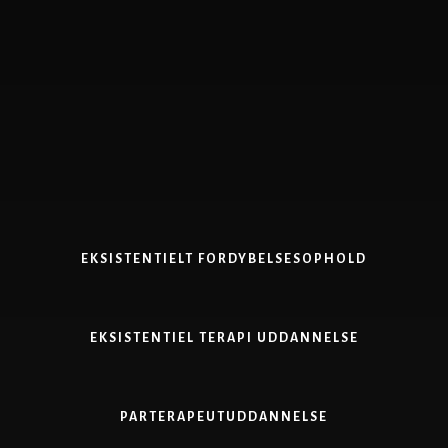
Skip
to
content
EKSISTENTIELT FORDYBELSESOPHOLD
EKSISTENTIEL TERAPI UDDANNELSE
PARTERAPEUTUDDANNELSE