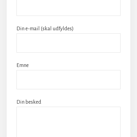
Din e-mail (skal udfyldes)
Emne
Din besked