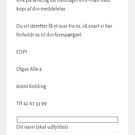
Klik på send og du modtager en e-mail med
kopi af din meddelelse.
Du vil derefter få et svar fra os, så snart vi har
forholdt os til din forespørgsel.
EDPI
Olgas Alle 4
6000 Kolding
Tlf. 42 67 33 99
Dit navn (skal udfyldes)