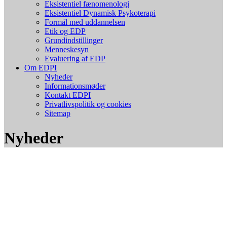
Eksistentiel fænomenologi
Eksistentiel Dynamisk Psykoterapi
Formål med uddannelsen
Etik og EDP
Grundindstillinger
Menneskesyn
Evaluering af EDP
Om EDPI
Nyheder
Informationsmøder
Kontakt EDPI
Privatlivspolitik og cookies
Sitemap
Nyheder