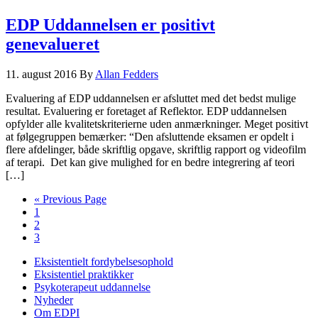
EDP Uddannelsen er positivt
genevalueret
11. august 2016
By
Allan Fedders
Evaluering af EDP uddannelsen er afsluttet med det bedst mulige
resultat. Evaluering er foretaget af Reflektor. EDP uddannelsen
opfylder alle kvalitetskriterierne uden anmærkninger. Meget positivt
at følgegruppen bemærker: “Den afsluttende eksamen er opdelt i
flere afdelinger, både skriftlig opgave, skriftlig rapport og videofilm
af terapi. Det kan give mulighed for en bedre integrering af teori
[…]
Go
«
Previous Page
Side
to
1
Side
2
Side
3
Eksistentielt fordybelsesophold
Eksistentiel praktikker
Psykoterapeut uddannelse
Nyheder
Om EDPI