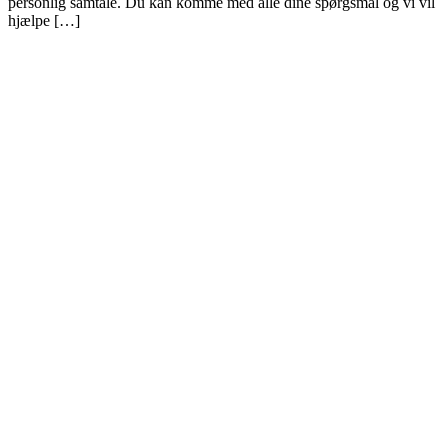
personlig samtale. Du kan komme med alle dine spørgsmål og vi vil
hjælpe […]